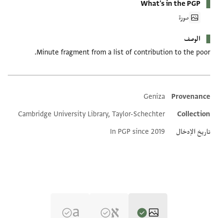
What's in the PGP
صورة
الوصف
Minute fragment from a list of contribution to the poor.
Geniza
Provenance
Additional metadata
Cambridge University Library, Taylor-Schechter
Collection
تاريخ الإدخال
In PGP since 2019