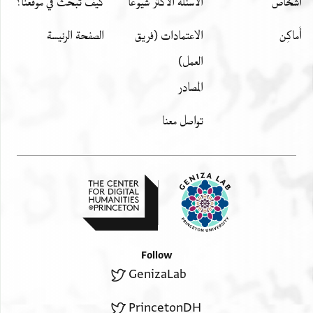
اشخاص
الأسئلة الأكثر شيوعًا
كيف تبحث في موقعنا؟
أَماكِن
الاعتمادات (فريق
الصفحة الرئيسة
العمل)
المصادر
تواصل معنا
Follow
GenizaLab
PrincetonDH