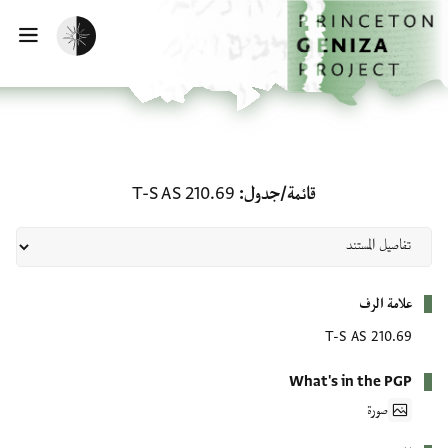
لصفحة الرئيسية
خطي إلى المحتوى الرئيسي
تفعيل الوضع المظلم
فتح 
قائمة/جدول: T-S AS 210.69
قائمة/جدول
T-S AS 210.69
بيانات التعريف
علامة الرف
T-S AS 210.69
What's in the PGP
صورة