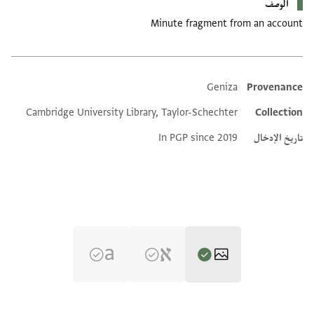
الوصف
Minute fragment from an account
Geniza
Provenance
Additional metadata
Cambridge University Library, Taylor-Schechter
Collection
تاريخ الإدخال
In PGP since 2019