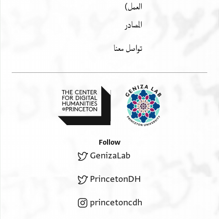
العمل)
المصادر
تواصل معنا
Follow
GenizaLab
PrincetonDH
princetoncdh