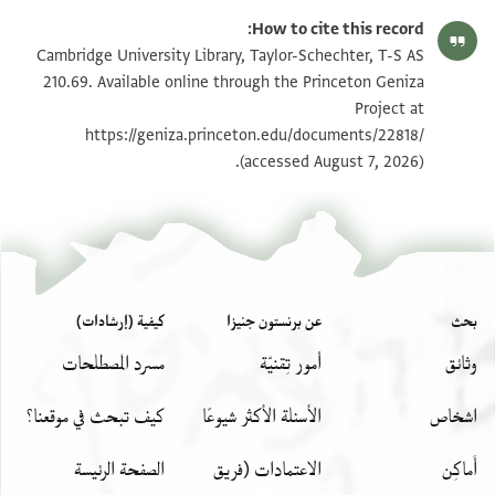
T-S AS 210.69 1r
تكبير و تدوير
How to cite this record:
T-S AS 210.69 1v
تكبير و تدوير
Cambridge University Library, Taylor-Schechter, T-S AS
210.69. Available online through the Princeton Geniza
Project at
بيان أذونات الصورة
https://geniza.princeton.edu/documents/22818/
(accessed August 7, 2026).
بحث
عن برنستون جنيزا
كيفية (إرشادات)
وثائق
أمور تِقنيّة
مسرد المصطلحات
اشخاص
الأسئلة الأكثر شيوعًا
كيف تبحث في موقعنا؟
أَماكِن
الاعتمادات (فريق
الصفحة الرئيسة