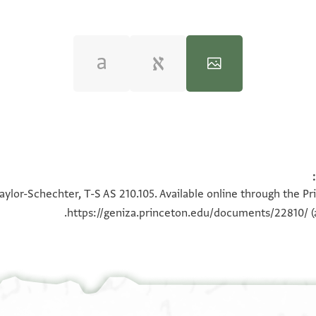
100%
100%
aylor-Schechter, T-S AS 210.105. Available online through the Pr
https://geniza.princeton.edu/documents/22810/
(