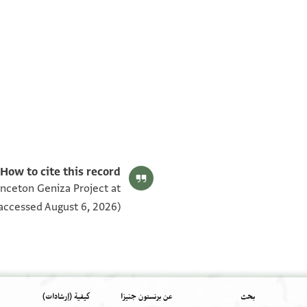
T-S AS 210.105 1v
T-S AS 210.105 1r
بيان أذونات الصورة
How to cite this record:
inceton Geniza Project at
accessed August 6, 2026).
بحث
عن برنستون جنيزا
كيفية (إرشادات)