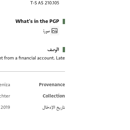
T-S AS 210.105
What's in the PGP
صورة
الوصف
 from a financial account. Late.
eniza
Provenance
Additional metadata
chter
Collection
تاريخ الإدخال
 2019