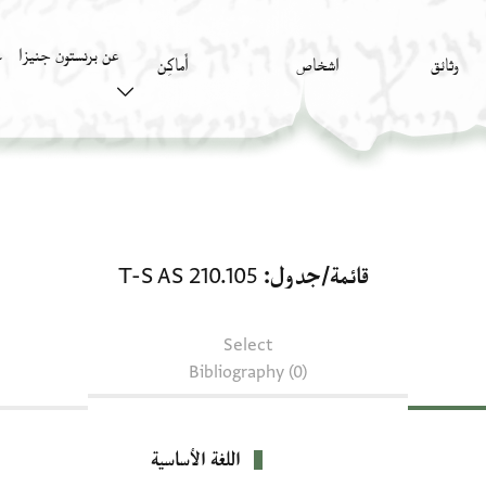
عن برنستون جنيزا
وثائق
اشخاص
أَماكِن
ك
قائمة/جدول: T-S AS 210.105
قائمة/جدول
T-S AS 210.105
Select
Bibliography (0)
اللغة الأساسية