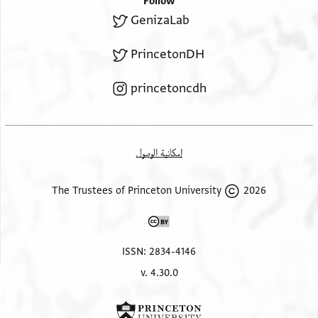
Follow
GenizaLab
PrincetonDH
princetoncdh
إمكانية الوصول
2026 The Trustees of Princeton University
ISSN: 2834-4146
v. 4.30.0