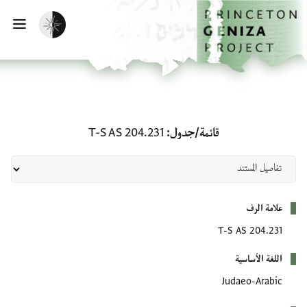
لصفحة الرئيسية
خطي إلى المحتوى الرئيسي
تفعيل الوضع المظلم
فتح 
قائمة/جدول: T-S AS 204.231
قائمة/جدول
T-S AS 204.231
بيانات التعريف
علامة الرف
T-S AS 204.231
اللغة الأساسية
Judaeo-Arabic