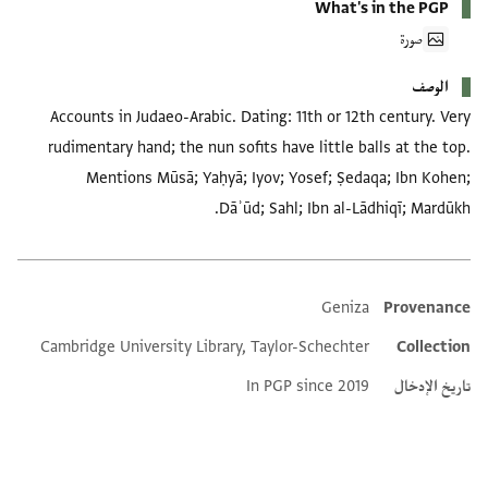
What's in the PGP
صورة
الوصف
Accounts in Judaeo-Arabic. Dating: 11th or 12th century. Very
rudimentary hand; the nun sofits have little balls at the top.
Mentions Mūsā; Yaḥyā; Iyov; Yosef; Ṣedaqa; Ibn Kohen;
Dāʾūd; Sahl; Ibn al-Lādhiqī; Mardūkh.
Geniza
Provenance
Additional metadata
Cambridge University Library, Taylor-Schechter
Collection
تاريخ الإدخال
In PGP since 2019