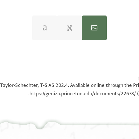
100%
100%
Taylor-Schechter, T-S AS 202.4. Available online through the Pr
https://geniza.princeton.edu/documents/22678/
(