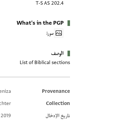
T-S AS 202.4
What's in the PGP
صورة
الوصف
List of Biblical sections
eniza
Provenance
Additional metadata
chter
Collection
تاريخ الإدخال
 2019