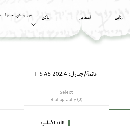
عن برنستون جنيزا
وثائق
اشخاص
أَماكِن
ك
قائمة/جدول: T-S AS 202.4
قائمة/جدول
T-S AS 202.4
Select
Bibliography (0)
اللغة الأساسية