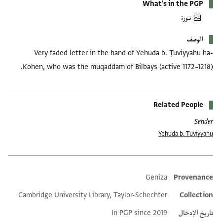
What's in the PGP
صورة
الوصف
Very faded letter in the hand of Yehuda b. Ṭuviyyahu ha-
Kohen, who was the muqaddam of Bilbays (active 1172–1218).
Related People
Sender
Yehuda b. Ṭuviyyahu
Geniza
Provenance
Additional metadata
Cambridge University Library, Taylor-Schechter
Collection
تاريخ الإدخال
In PGP since 2019