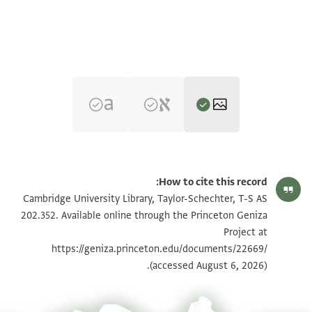
T-S AS 202.352 1r
تكبير و تدوير
How to cite this record:
T-S AS 202.352 1v
تكبير و تدوير
Cambridge University Library, Taylor-Schechter, T-S AS
202.352. Available online through the Princeton Geniza
Project at
بيان أذونات الصورة
https://geniza.princeton.edu/documents/22669/
(accessed August 6, 2026).