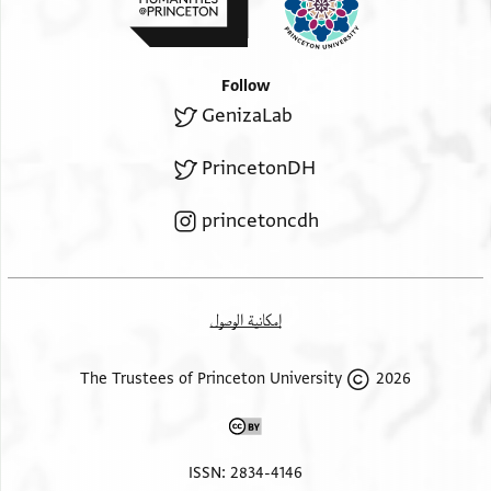
Follow
GenizaLab
PrincetonDH
princetoncdh
إمكانية الوصول
2026 The Trustees of Princeton University
ISSN: 2834-4146