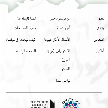
بحث
عن برنستون جنيزا
كيفية (إرشادات)
وثائق
أمور تِقنيّة
مسرد المصطلحات
اشخاص
الأسئلة الأكثر شيوعًا
كيف تبحث في موقعنا؟
أَماكِن
الاعتمادات (فريق
الصفحة الرئيسة
العمل)
المصادر
تواصل معنا