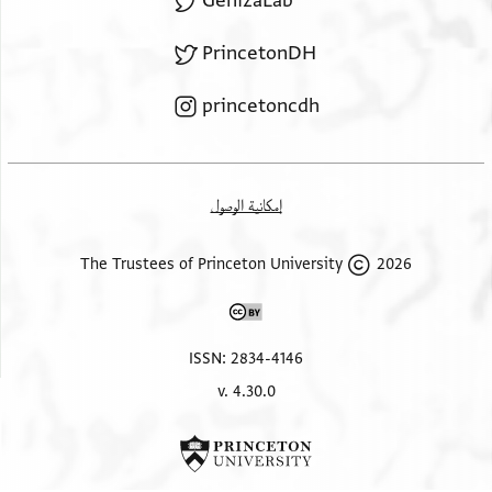
GenizaLab
PrincetonDH
princetoncdh
إمكانية الوصول
2026 The Trustees of Princeton University
ISSN: 2834-4146
v. 4.30.0