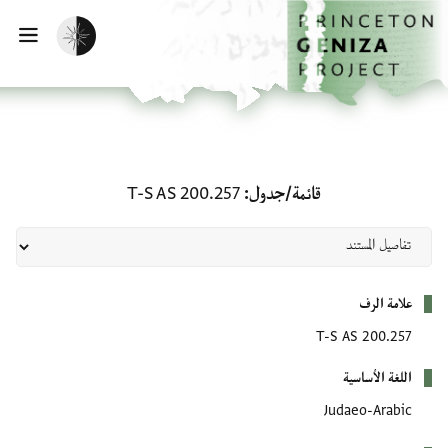
لصفحة الرئيسية
خطي إلى المحتوى الرئيسي
تفعيل الوضع المظلم
فتح 
قائمة/جدول: T-S AS 200.257
قائمة/جدول
T-S AS 200.257
بيانات التعريف
علامة الرف
T-S AS 200.257
اللغة الأساسية
Judaeo-Arabic