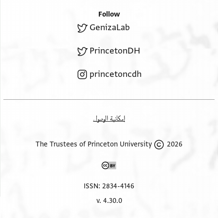
Follow
GenizaLab
PrincetonDH
princetoncdh
إمكانية الوصول
2026 The Trustees of Princeton University
ISSN: 2834-4146
v. 4.30.0