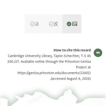
T-S AS 200.257 1r
تكبير و تدوير
How to cite this record:
T-S AS 200.257 1v
تكبير و تدوير
Cambridge University Library, Taylor-Schechter, T-S AS
200.257. Available online through the Princeton Geniza
Project at
بيان أذونات الصورة
https://geniza.princeton.edu/documents/22602/
(accessed August 6, 2026).