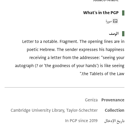
What's in the PGP
صورة
الوصف
Letter to a notable. Fragment. The opening lines are in
poetic Hebrew. The sender expresses his happiness
receiving a letter from the addressee: "seeing your
autograph (? or 'the goodness of your hands') is like seeing
the Tablets of the Law."
Geniza
Provenance
Additional metadata
Cambridge University Library, Taylor-Schechter
Collection
تاريخ الإدخال
In PGP since 2019