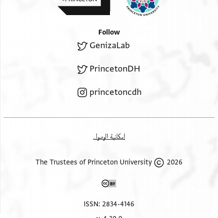
Follow
GenizaLab
PrincetonDH
princetoncdh
إمكانية الوصول
2026 The Trustees of Princeton University
ISSN: 2834-4146