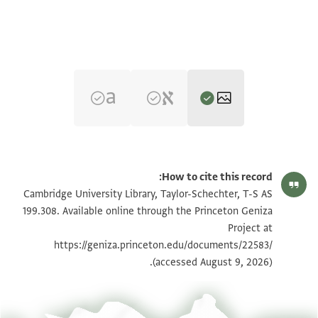
T-S AS 199.308 1r
تكبير و تدوير
How to cite this record:
T-S AS 199.308 1v
تكبير و تدوير
Cambridge University Library, Taylor-Schechter, T-S AS
199.308. Available online through the Princeton Geniza
Project at
بيان أذونات الصورة
https://geniza.princeton.edu/documents/22583/
(accessed August 9, 2026).