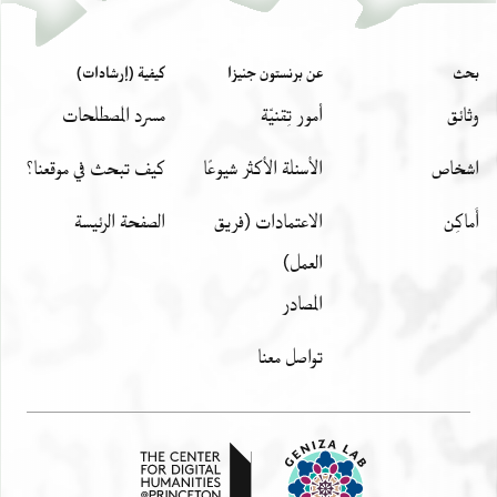
بحث
عن برنستون جنيزا
كيفية (إرشادات)
وثائق
أمور تِقنيّة
مسرد المصطلحات
اشخاص
الأسئلة الأكثر شيوعًا
كيف تبحث في موقعنا؟
أَماكِن
الاعتمادات (فريق
الصفحة الرئيسة
العمل)
المصادر
تواصل معنا