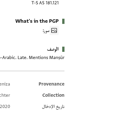
T-S AS 181.121
What's in the PGP
صورة
الوصف
o-Arabic. Late. Mentions Manṣūr
eniza
Provenance
Additional metadata
chter
Collection
تاريخ الإدخال
 2020