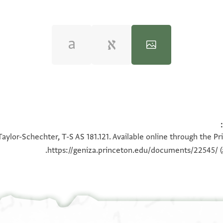
100%
100%
aylor-Schechter, T-S AS 181.121. Available online through the P
https://geniza.princeton.edu/documents/22545/
(