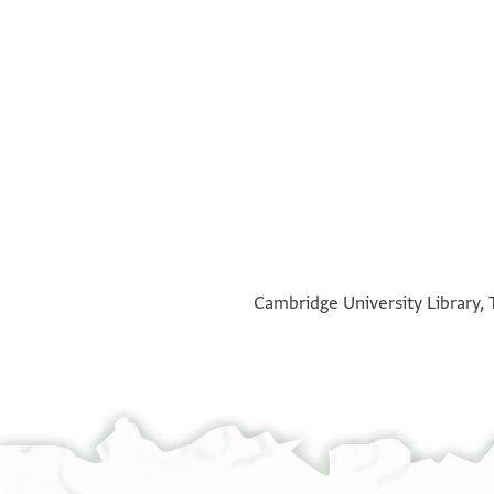
°
°
Cambridge University Library, T