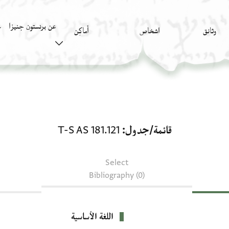
عن برنستون جنيزا
وثائق
اشخاص
أَماكِن
ك
قائمة/جدول: T-S AS 181.121
قائمة/جدول
T-S AS 181.121
Select
Bibliography (0)
اللغة الأساسية