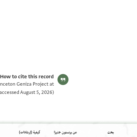
T-S AS 181.121 1v
T-S AS 181.121 1r
بيان أذونات الصورة
How to cite this record:
rinceton Geniza Project at
accessed August 5, 2026).
بحث
عن برنستون جنيزا
كيفية (إرشادات)