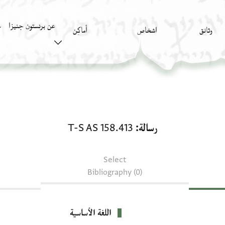
عن برنستون جنيزا
وثائق
اشخاص
أَماكِن
ك
رسالة: T-S AS 158.413
رسالة
T-S AS 158.413
Select
Bibliography (0)
اللغة الأساسية