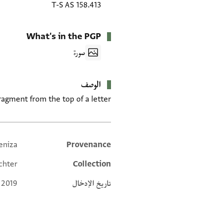
T-S AS 158.413
What's in the PGP
صورة
الوصف
agment from the top of a letter.
eniza
Provenance
Additional metadata
chter
Collection
تاريخ الإدخال
 2019