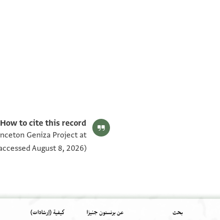
T-S AS 158.413 1v
T-S AS 158.413 1r
بيان أذونات الصورة
How to cite this record:
inceton Geniza Project at
accessed August 8, 2026).
بحث
عن برنستون جنيزا
كيفية (إرشادات)