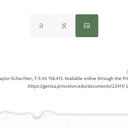
100%
100%
aylor-Schechter, T-S AS 158.413. Available online through the Pr
https://geniza.princeton.edu/documents/22411/
(