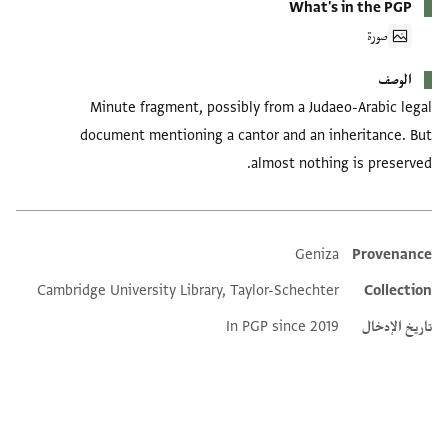
What's in the PGP
صورة
الوصف
Minute fragment, possibly from a Judaeo-Arabic legal
document mentioning a cantor and an inheritance. But
almost nothing is preserved.
Geniza
Provenance
Additional metadata
Cambridge University Library, Taylor-Schechter
Collection
تاريخ الإدخال
In PGP since 2019