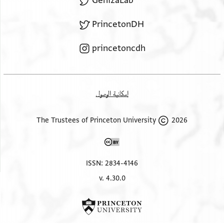
GenizaLab
PrincetonDH
princetoncdh
إمكانية الوصول
2026 The Trustees of Princeton University
ISSN: 2834-4146
v. 4.30.0