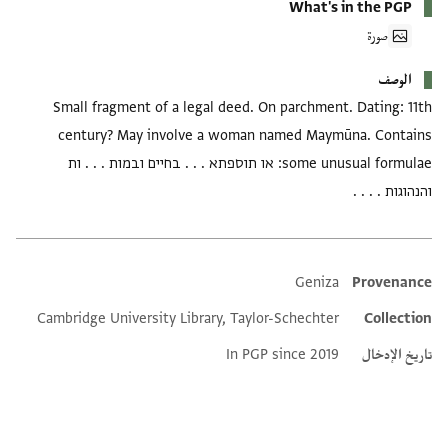
What's in the PGP
صورة
الوصف
Small fragment of a legal deed. On parchment. Dating: 11th
century? May involve a woman named Maymūna. Contains
some unusual formulae: או תוספתא . . . בחיים ובמות . . . ות
והנהוגות . . . .
Geniza
Provenance
Additional metadata
Cambridge University Library, Taylor-Schechter
Collection
تاريخ الإدخال
In PGP since 2019