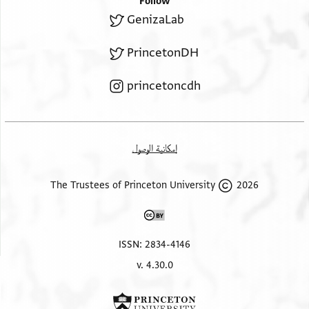
Follow
GenizaLab
PrincetonDH
princetoncdh
إمكانية الوصول
2026 The Trustees of Princeton University
ISSN: 2834-4146
v. 4.30.0