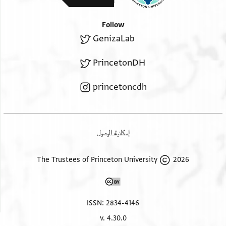
Follow
GenizaLab
PrincetonDH
princetoncdh
إمكانية الوصول
2026 The Trustees of Princeton University
ISSN: 2834-4146
v. 4.30.0