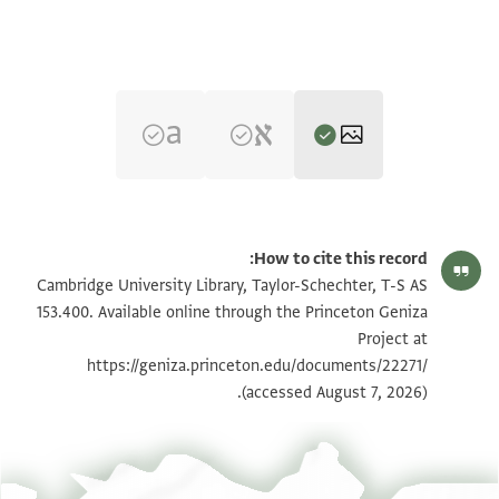
T-S AS 153.400 1r
تكبير و تدوير
How to cite this record:
T-S AS 153.400 1v
تكبير و تدوير
Cambridge University Library, Taylor-Schechter, T-S AS
153.400. Available online through the Princeton Geniza
Project at
بيان أذونات الصورة
https://geniza.princeton.edu/documents/22271/
(accessed August 7, 2026).