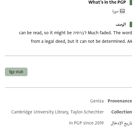
What's in the PGP
صورة
الوصف
Much faded. The word לברתיה can be read, so it might be
from a legal deed, but it can not be determined. AA
العلامات
fgp stub
Geniza
Provenance
Additional metadata
Cambridge University Library, Taylor-Schechter
Collection
تاريخ الإدخال
In PGP since 2019