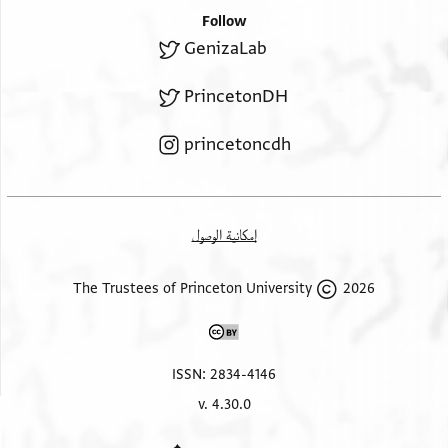
Follow
GenizaLab
PrincetonDH
princetoncdh
إمكانية الوصول
2026 The Trustees of Princeton University
ISSN: 2834-4146
v. 4.30.0