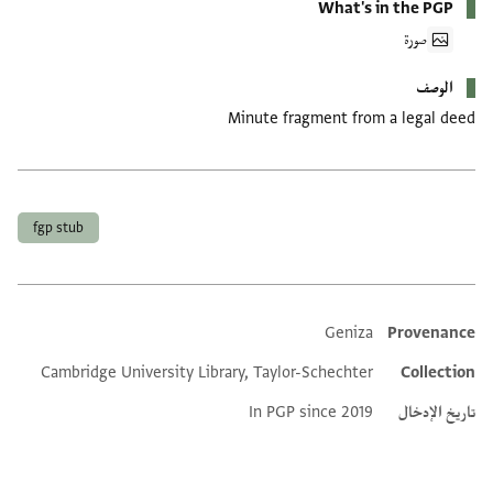
What's in the PGP
صورة
الوصف
Minute fragment from a legal deed
العلامات
fgp stub
Geniza
Provenance
Additional metadata
Cambridge University Library, Taylor-Schechter
Collection
تاريخ الإدخال
In PGP since 2019