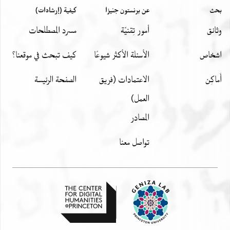
بحث
عن برنستون جنيزا
كيفية (إرشادات)
وثائق
أمور تِقنيّة
مسرد المصطلحات
اشخاص
الأسئلة الأكثر شيوعًا
كيف تبحث في موقعنا؟
أَماكِن
الاعتمادات (فريق
الصفحة الرئيسة
العمل)
المصادر
تواصل معنا