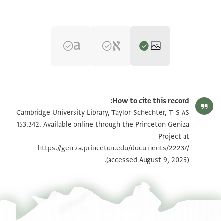
T-S AS 153.342 1r
تكبير و تدوير
How to cite this record:
T-S AS 153.342 1v
تكبير و تدوير
Cambridge University Library, Taylor-Schechter, T-S AS
153.342. Available online through the Princeton Geniza
Project at
بيان أذونات الصورة
https://geniza.princeton.edu/documents/22237/
(accessed August 9, 2026).