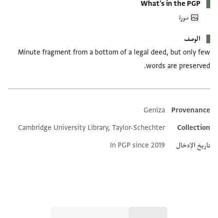
What's in the PGP
صورة
الوصف
Minute fragment from a bottom of a legal deed, but only few
words are preserved.
Geniza
Provenance
Additional metadata
Cambridge University Library, Taylor-Schechter
Collection
تاريخ الإدخال
In PGP since 2019