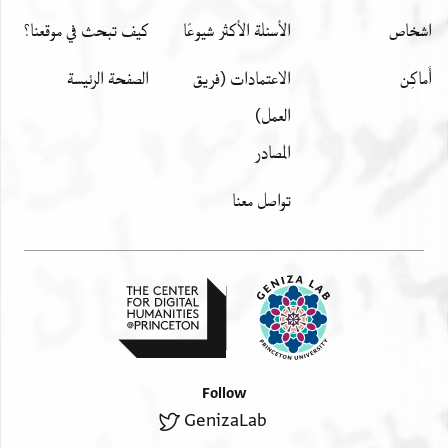
اشخاص
الأسئلة الأكثر شيوعًا
كيف تبحث في موقعنا؟
أَماكِن
الاعتمادات (فريق
الصفحة الرئيسة
العمل)
المصادر
تواصل معنا
Follow
GenizaLab