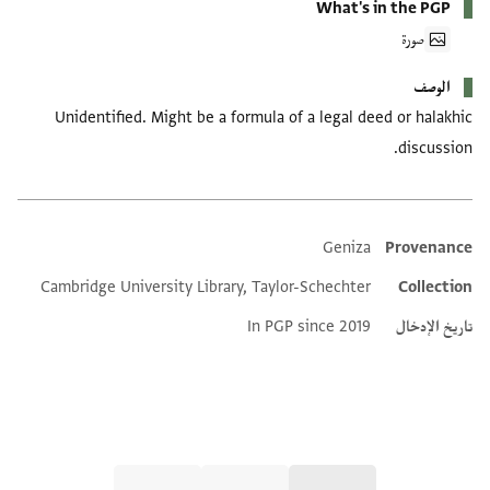
What's in the PGP
صورة
الوصف
Unidentified. Might be a formula of a legal deed or halakhic
discussion.
Geniza
Provenance
Additional metadata
Cambridge University Library, Taylor-Schechter
Collection
تاريخ الإدخال
In PGP since 2019