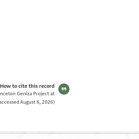
T-S AS 153.218 1v
T-S AS 153.218 1r
بيان أذونات الصورة
How to cite this record:
inceton Geniza Project at
accessed August 6, 2026).