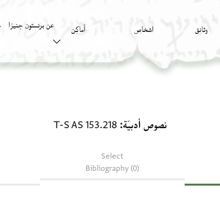
عن برنستون جنيزا
وثائق
اشخاص
أَماكِن
ك
نصوص أدبيّة: T-S AS 153.218
نصوص أدبيّة
T-S AS 153.218
Select
Bibliography (0)