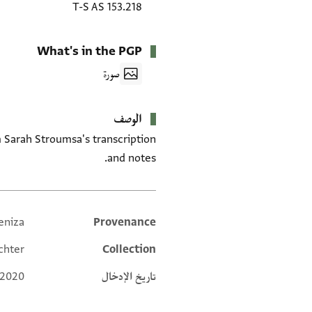
T-S AS 153.218
What's in the PGP
صورة
الوصف
 Sarah Stroumsa's transcription
and notes.
eniza
Provenance
Additional metadata
chter
Collection
تاريخ الإدخال
 2020