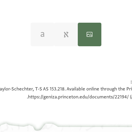
100%
100%
aylor-Schechter, T-S AS 153.218. Available online through the Pr
https://geniza.princeton.edu/documents/22194/
(