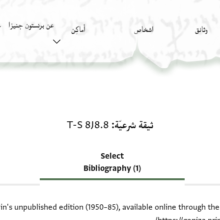
عن برنستون جنيزا
وثائق
اشخاص
أَماكِن
ك
منحة في ثيقة شرعيّة: T-S 8J8.8
ثيقة شرعيّة
T-S 8J8.8
Select
Bibliography (1)
ein's unpublished edition (1950–85), available online through th