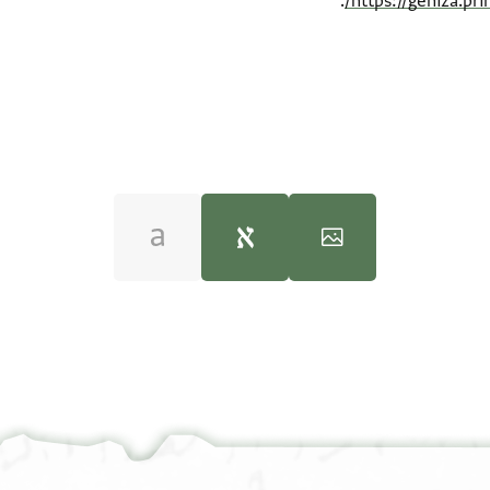
.
https://geniza.pr
100%
100%