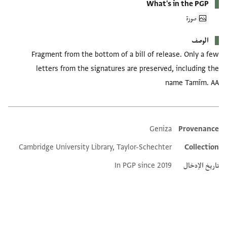
What's in the PGP
صورة
الوصف
Fragment from the bottom of a bill of release. Only a few
letters from the signatures are preserved, including the
name Tamīm. AA
Geniza
Provenance
Additional metadata
Cambridge University Library, Taylor-Schechter
Collection
تاريخ الإدخال
In PGP since 2019