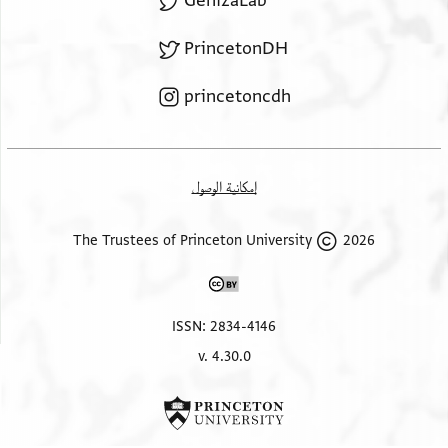
GenizaLab
PrincetonDH
princetoncdh
إمكانية الوصول
2026 The Trustees of Princeton University
ISSN: 2834-4146
v. 4.30.0