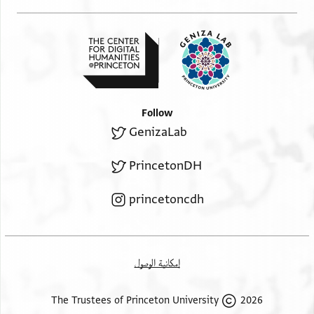
Follow
GenizaLab
PrincetonDH
princetoncdh
إمكانية الوصول
2026 The Trustees of Princeton University