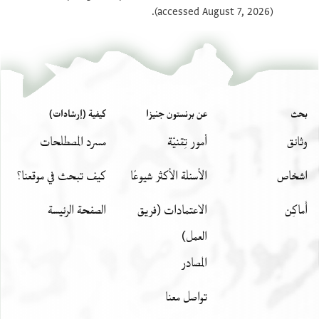
(accessed August 7, 2026).
بحث
عن برنستون جنيزا
كيفية (إرشادات)
وثائق
أمور تِقنيّة
مسرد المصطلحات
اشخاص
الأسئلة الأكثر شيوعًا
كيف تبحث في موقعنا؟
أَماكِن
الاعتمادات (فريق
الصفحة الرئيسة
العمل)
المصادر
تواصل معنا