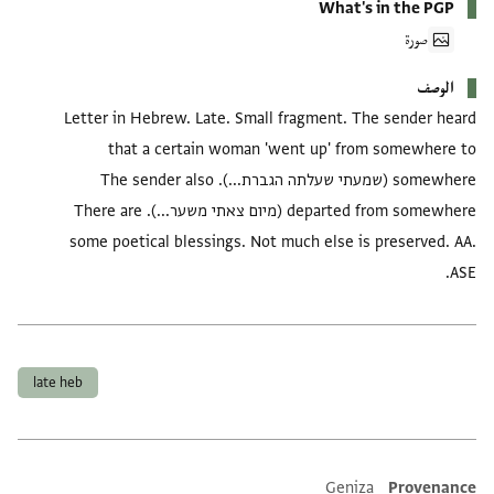
What's in the PGP
صورة
الوصف
Letter in Hebrew. Late. Small fragment. The sender heard
that a certain woman 'went up' from somewhere to
somewhere (שמעתי שעלתה הגברת...). The sender also
departed from somewhere (מיום צאתי משער...). There are
some poetical blessings. Not much else is preserved. AA.
ASE.
العلامات
late heb
Geniza
Provenance