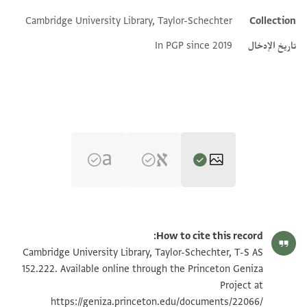
Additional metadata
Cambridge University Library, Taylor-Schechter
Collection
تاريخ الإدخال
In PGP since 2019
T-S AS 152.222 1r
تكبير و تدوير
How to cite this record:
T-S AS 152.222 1v
تكبير و تدوير
Cambridge University Library, Taylor-Schechter, T-S AS
152.222. Available online through the Princeton Geniza
Project at
بيان أذونات الصورة
https://geniza.princeton.edu/documents/22066/