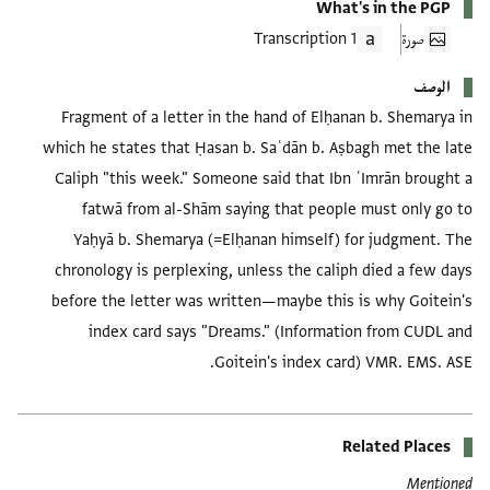
What's in the PGP
صورة
1 Transcription
الوصف
Fragment of a letter in the hand of Elḥanan b. Shemarya in
which he states that Ḥasan b. Saʿdān b. Aṣbagh met the late
Caliph "this week." Someone said that Ibn ʿImrān brought a
fatwā from al-Shām saying that people must only go to
Yaḥyā b. Shemarya (=Elḥanan himself) for judgment. The
chronology is perplexing, unless the caliph died a few days
before the letter was written—maybe this is why Goitein's
index card says "Dreams." (Information from CUDL and
Goitein's index card) VMR. EMS. ASE.
Related Places
Mentioned