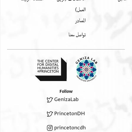
العمل)
المصادر
تواصل معنا
Follow
GenizaLab
PrincetonDH
princetoncdh