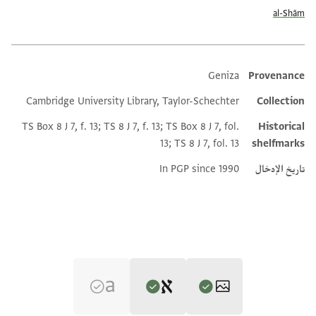
al-Shām
Geniza
Provenance
Additional metadata
Cambridge University Library, Taylor-Schechter
Collection
TS Box 8 J 7, f. 13; TS 8 J 7, f. 13; TS Box 8 J 7, fol.
Historical
13; TS 8 J 7, fol. 13
shelfmarks
تاريخ الإدخال
In PGP since 1990