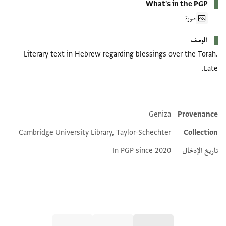
What's in the PGP
صورة
الوصف
Literary text in Hebrew regarding blessings over the Torah.
Late.
Geniza
Provenance
Additional metadata
Cambridge University Library, Taylor-Schechter
Collection
تاريخ الإدخال
In PGP since 2020