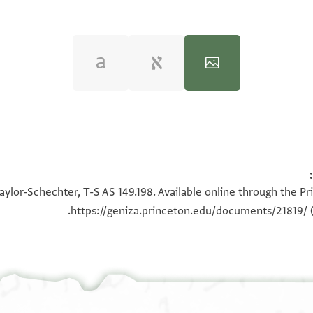
100%
100%
aylor-Schechter, T-S AS 149.198. Available online through the Pr
https://geniza.princeton.edu/documents/21819/
(