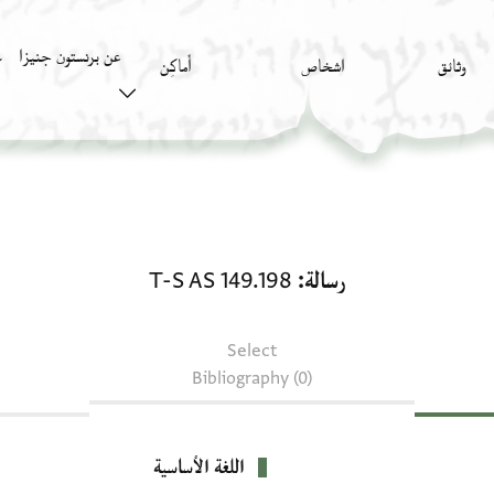
عن برنستون جنيزا
وثائق
اشخاص
أَماكِن
ك
رسالة: T-S AS 149.198
رسالة
T-S AS 149.198
Select
Bibliography (0)
اللغة الأساسية