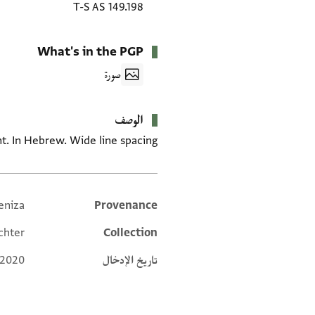
T-S AS 149.198
What's in the PGP
صورة
الوصف
t. In Hebrew. Wide line spacing.
eniza
Provenance
Additional metadata
chter
Collection
تاريخ الإدخال
 2020