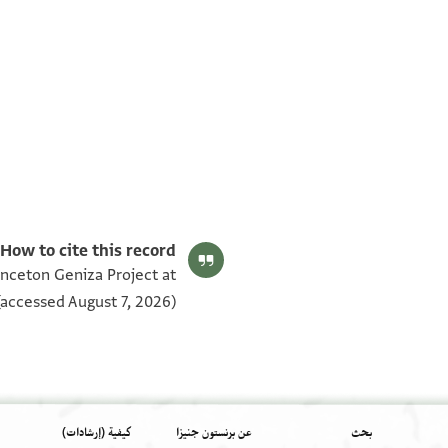
T-S AS 149.198 1v
T-S AS 149.198 1r
بيان أذونات الصورة
How to cite this record:
inceton Geniza Project at
accessed August 7, 2026).
بحث
عن برنستون جنيزا
كيفية (إرشادات)