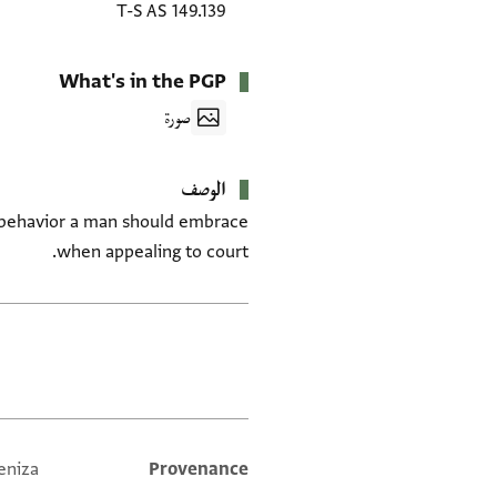
T-S AS 149.139
What's in the PGP
صورة
الوصف
al behavior a man should embrace
when appealing to court.
العلامات
eniza
Provenance
Additional metadata