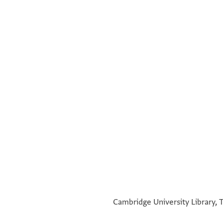
°
°
Cambridge University Library, T