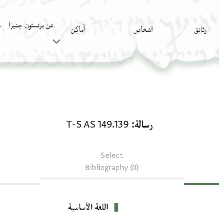
عن برنستون جنيزا
وثائق
اشخاص
أَماكِن
ك
رسالة: T-S AS 149.139
رسالة
T-S AS 149.139
Select
Bibliography (0)
اللغة الأساسية