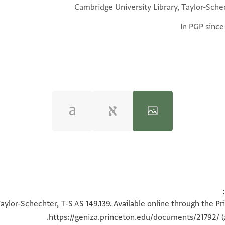
Cambridge University Library, Taylor-Sche
In PGP since
100%
100%
aylor-Schechter, T-S AS 149.139. Available online through the Pr
https://geniza.princeton.edu/documents/21792/
(