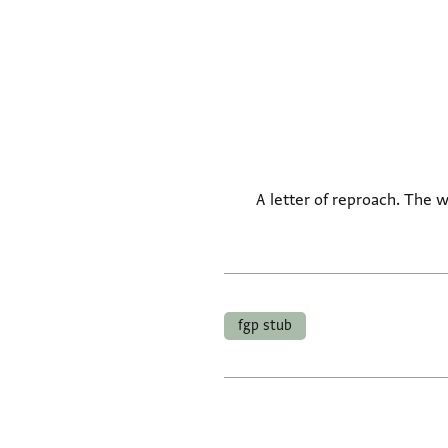
A letter of reproach. The 
fgp stub