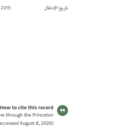
تاريخ الإدخال
 2019
T-S AS 148.minute fragments 2v
T-S AS 148.minute fragments 2r
T-S AS 148.minute fragments 1v
T-S AS 148.minute fragments 1r
بيان أذونات الصورة
How to cite this record:
ine through the Princeton
accessed August 8, 2026).