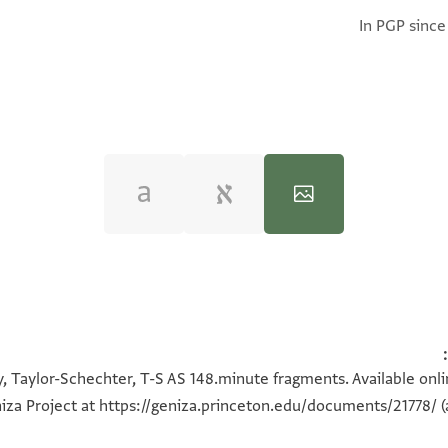
In PGP since
100%
100%
100%
100%
, Taylor-Schechter, T-S AS 148.minute fragments. Available onl
iza Project at
https://geniza.princeton.edu/documents/21778/
(