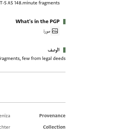
T-S AS 148.minute fragments
What's in the PGP
صورة
الوصف
ragments, few from legal deeds.
العلامات
eniza
Provenance
Additional metadata
chter
Collection