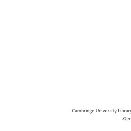
°
°
°
°
Cambridge University Library
Gen