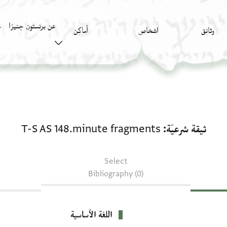
عن برنستون جنيزا
وثائق
اشخاص
أَماكِن
ك
ثيقة شرعيّة: T-S AS 148.minute fragments
ثيقة شرعيّة
T-S AS 148.minute fragments
Select
Bibliography (0)
اللغة الأساسية