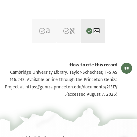
T-S AS 146.243 1r
تكبير و تدوير
How to cite this record:
T-S AS 146.243 1v
تكبير و تدوير
Cambridge University Library, Taylor-Schechter, T-S AS
146.243. Available online through the Princeton Geniza
Project at
https://geniza.princeton.edu/documents/21517/
بيان أذونات الصورة
(accessed August 7, 2026).