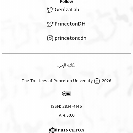
Follow
GenizaLab
PrincetonDH
princetoncdh
إمكانية الوصول
2026 The Trustees of Princeton University
ISSN: 2834-4146
v. 4.30.0