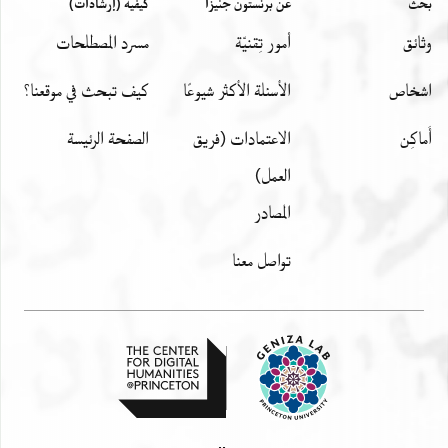
بحث
عن برنستون جنيزا
كيفية (إرشادات)
وثائق
أمور تِقنيّة
مسرد المصطلحات
اشخاص
الأسئلة الأكثر شيوعًا
كيف تبحث في موقعنا؟
أَماكِن
الاعتمادات (فريق
الصفحة الرئيسة
العمل)
المصادر
تواصل معنا