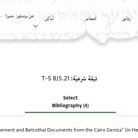
عن برنستون جنيزا
وثائق
اشخاص
أَماكِن
ك
منحة في ثيقة شرعيّة: T-S 8J5.21
ثيقة شرعيّة
T-S 8J5.21
Select
Bibliography (4)
ement and Betrothal Documents from the Cairo Geniza‎" (in Hebr