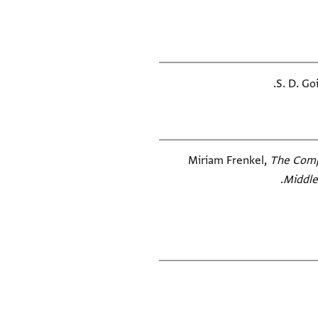
S. D. Go
Miriam Frenkel,
The Compa
Middle