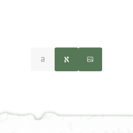
Amir Ashur, "Engagement and Betrothal Documents 
T-S 8J5.21 1v
100%
عرض :
T-S 8J5.21