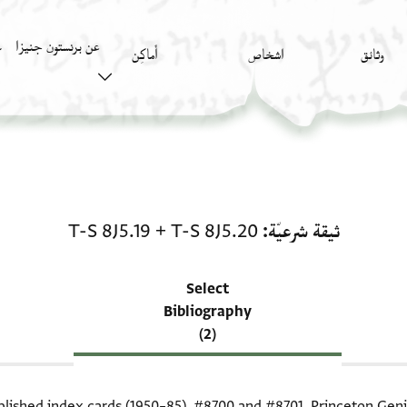
عن برنستون جنيزا
وثائق
اشخاص
أَماكِن
ك
منحة في ثيقة شرعيّة: T-S 8J5.20 + T-S 8J5.19
ثيقة شرعيّة
T-S 8J5.20
+
T-S 8J5.19
Select
Bibliography
(2)
blished index cards (1950–85),
#8700
and
#8701
. Princeton Geni