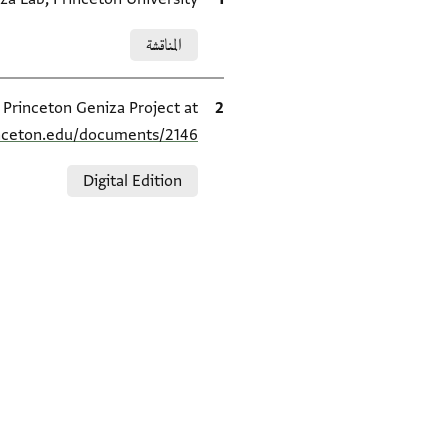
Relation to document
المناقشة
الاقتباس المرجعي
e Princeton Geniza Project at
inceton.edu/documents/2146/
Relation to document
Digital Edition