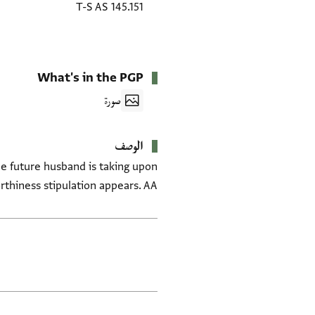
T-S AS 145.151
What's in the PGP
صورة
الوصف
e future husband is taking upon
rthiness stipulation appears. AA
العلامات