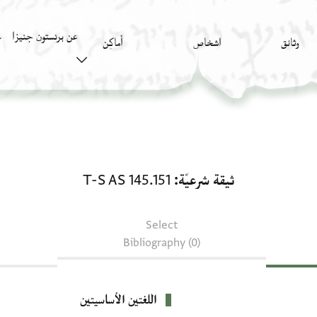
عن برنستون جنيزا
وثائق
اشخاص
أَماكِن
ك
ثيقة شرعيّة: T-S AS 145.151
ثيقة شرعيّة
T-S AS 145.151
Select
Bibliography (0)
اللغتين الأساسيتين