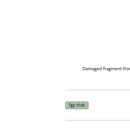
Damaged fragment from 
fgp stub