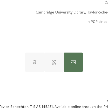
G
Cambridge University Library, Taylor-Sche
In PGP since
100%
100%
aylor-Schechter, T-S AS 145.151. Available online through the P