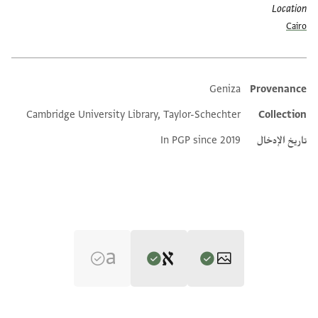
Location
Cairo
Geniza
Provenance
Additional metadata
Cambridge University Library, Taylor-Schechter
Collection
تاريخ الإدخال
In PGP since 2019
Editor: Dudley, Matthew