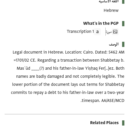
اللغة الأساسية
Hebrew
What's in the PGP
صورة
1 Transcription
الوصف
Legal document in Hebrew. Location: Cairo. Dated: 5462 AM
=1701/02 CE. Regarding a transaction between Shabbetay b.
Masʿūd ____(?) and his father-in-law Yiṣḥaq Fer[..]ez. Both
names are badly damaged and not completely legible. The
lower portion of the document lays out terms for Shabbetay
commits to repay a debt to his father-in-law over a two-year
timespan. AA/ASE/MCD.
Related Places