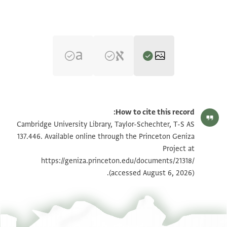
T-S AS 137.446 1r
تكبير و تدوير
How to cite this record:
T-S AS 137.446 1v
تكبير و تدوير
Cambridge University Library, Taylor-Schechter, T-S AS
137.446. Available online through the Princeton Geniza
Project at
بيان أذونات الصورة
https://geniza.princeton.edu/documents/21318/
(accessed August 6, 2026).