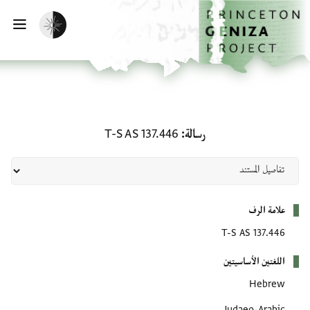
لصفحة الرئيسية
خطي إلى المحتوى الرئيسي
تفعيل الوضع المظلم
فتح 
رسالة: T-S AS 137.446
رسالة
T-S AS 137.446
بيانات التعريف
علامة الرف
T-S AS 137.446
اللغتين الأساسيتين
Hebrew
Judaeo-Arabic