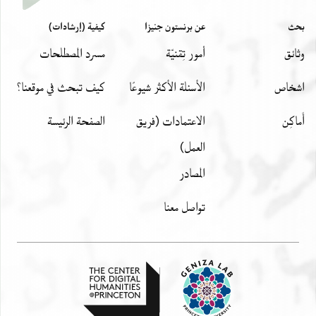
بحث
عن برنستون جنيزا
كيفية (إرشادات)
وثائق
أمور تِقنيّة
مسرد المصطلحات
اشخاص
الأسئلة الأكثر شيوعًا
كيف تبحث في موقعنا؟
أَماكِن
الاعتمادات (فريق
الصفحة الرئيسة
العمل)
المصادر
تواصل معنا