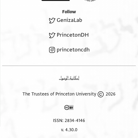
Follow
GenizaLab
PrincetonDH
princetoncdh
إمكانية الوصول
2026 The Trustees of Princeton University
ISSN: 2834-4146
v. 4.30.0