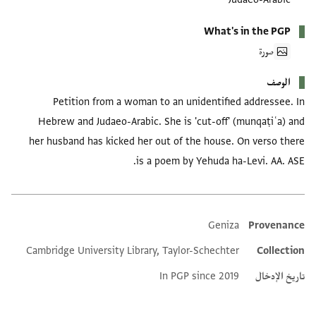
What's in the PGP
صورة
الوصف
Petition from a woman to an unidentified addressee. In
Hebrew and Judaeo-Arabic. She is 'cut-off' (munqaṭiʿa) and
her husband has kicked her out of the house. On verso there
is a poem by Yehuda ha-Levi. AA. ASE.
Geniza
Provenance
Additional metadata
Cambridge University Library, Taylor-Schechter
Collection
تاريخ الإدخال
In PGP since 2019