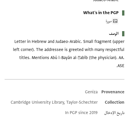
What's in the PGP
صورة
الوصف
Letter in Hebrew and Judaeo-Arabic. Small fragment (upper
left corner). The addressee is greeted with many respectful
titles. Mentions Abū l-Bayān al-Ṭabīb (the physician). AA.
ASE.
Geniza
Provenance
Additional metadata
Cambridge University Library, Taylor-Schechter
Collection
تاريخ الإدخال
In PGP since 2019