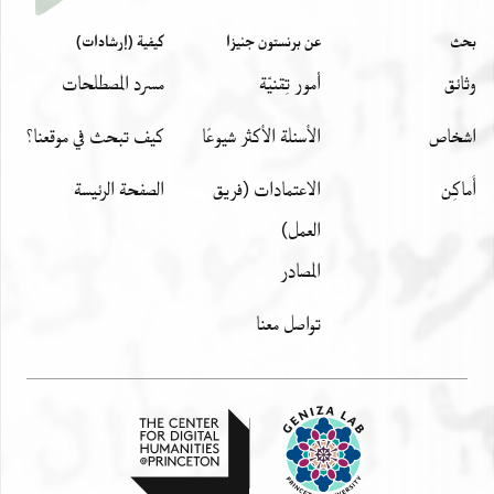
بحث
عن برنستون جنيزا
كيفية (إرشادات)
وثائق
أمور تِقنيّة
مسرد المصطلحات
اشخاص
الأسئلة الأكثر شيوعًا
كيف تبحث في موقعنا؟
أَماكِن
الاعتمادات (فريق
الصفحة الرئيسة
العمل)
المصادر
تواصل معنا