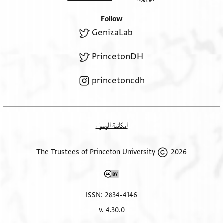
Follow
GenizaLab
PrincetonDH
princetoncdh
إمكانية الوصول
2026 The Trustees of Princeton University
ISSN: 2834-4146
v. 4.30.0