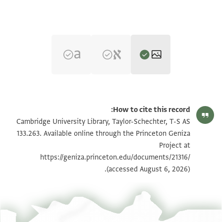
T-S AS 133.263 1r
تكبير و تدوير
How to cite this record:
T-S AS 133.263 1v
تكبير و تدوير
Cambridge University Library, Taylor-Schechter, T-S AS
133.263. Available online through the Princeton Geniza
Project at
بيان أذونات الصورة
https://geniza.princeton.edu/documents/21316/
(accessed August 6, 2026).