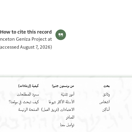
T-S Ar.6.27 1v
T-S Ar.6.27 1r
بيان أذونات الصورة
How to cite this record:
rinceton Geniza Project at
accessed August 7, 2026).
بحث
عن برنستون جنيزا
كيفية (إرشادات)
وثائق
أمور تِقنيّة
مسرد المصطلحات
اشخاص
الأسئلة الأكثر شيوعًا
كيف تبحث في موقعنا؟
أَماكِن
الاعتمادات (فريق العمل)
الصفحة الرئيسة
المصادر
تواصل معنا