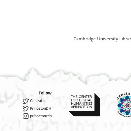
°
°
Cambridge University Library
Follow
GenizaLab
PrincetonDH
princetoncdh