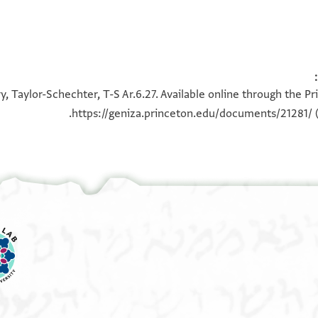
100%
100%
, Taylor-Schechter, T-S Ar.6.27. Available online through the P
https://geniza.princeton.edu/documents/21281/
(