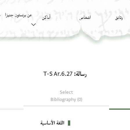
عن برنستون جنيزا
وثائق
اشخاص
أَماكِن
ك
رسالة: T-S Ar.6.27
رسالة
T-S Ar.6.27
Select
Bibliography (0)
اللغة الأساسية