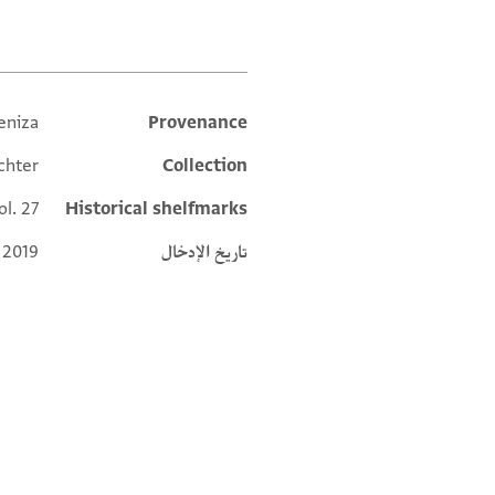
eniza
Provenance
Additional metadata
chter
Collection
ol. 27
Historical shelfmarks
تاريخ الإدخال
 2019