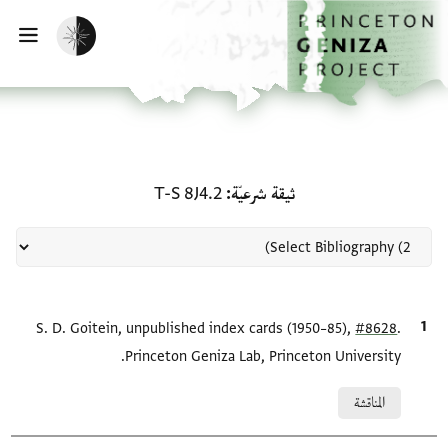
لصفحة الرئيسية
خطي إلى المحتوى الرئيسي
تفعيل الوضع المظلم
فتح 
منحة في ثيقة شرعيّة: T-S 8J4.2
ثيقة شرعيّة
T-S 8J4.2
.
#8628
الاقتباس المرجعي
S. D. Goitein, unpublished index cards (1950–85),
Princeton Geniza Lab, Princeton University.
Relation to document
المناقشة