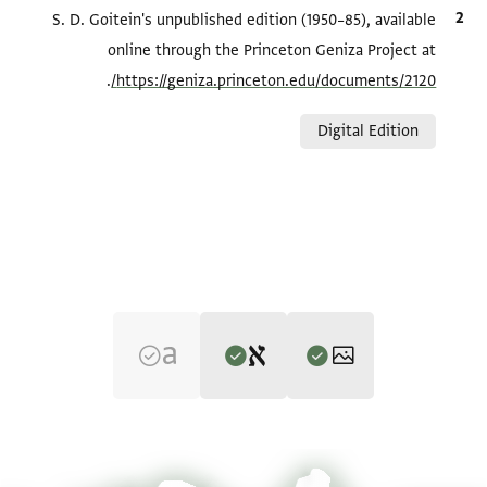
الاقتباس المرجعي
S. D. Goitein's unpublished edition (1950–85), available
online through the Princeton Geniza Project at
.
https://geniza.princeton.edu/documents/2120/
Relation to document
Digital Edition
Editor: Goitein, S. D.
T-S 8J4.2 2r
S. D. Goitein's unpublished edition (1950–85).