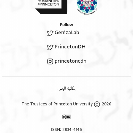
ענד עמאר ולא ענד אברהם ולא ענד בקא ולא
אומהם ולא אכתהם שי מן סאיר אלדעאוי עלי
סאיר אלוגוה ואלדעאוי וכדי איצא אקני מן מר
Follow
א]ברהם אלמוכנא אבו טריב אן הם יסלם הדה
GenizaLab
אלט דנאניר אלמוקדם דכרהא ואחצרהא אל[י]
אלמושב
PrincetonDH
אברי מנהא ואקני מנה אנה לם יבק לה ענד סולימאן
princetoncdh
הדא
إمكانية الوصول
2026 The Trustees of Princeton University
ISSN: 2834-4146