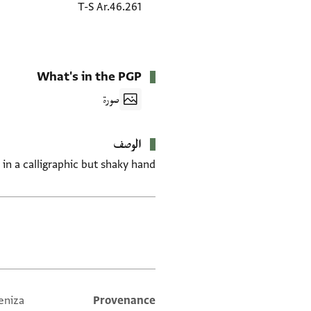
T-S Ar.46.261
What's in the PGP
صورة
الوصف
in a calligraphic but shaky hand.
العلامات
eniza
Provenance
Additional metadata