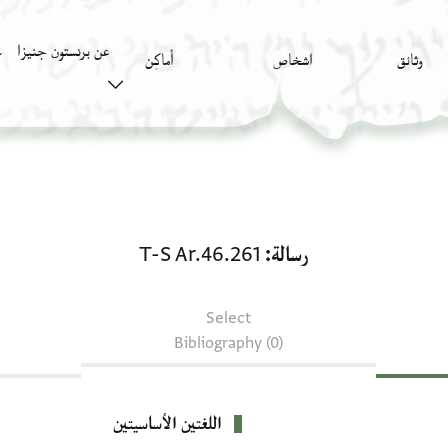
عن برنستون جنيزا
وثائق
اشخاص
أَماكِن
ك
رسالة: T-S Ar.46.261
رسالة
T-S Ar.46.261
Select
Bibliography (0)
اللغتين الأساسيتين