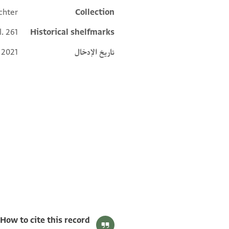
chter
Collection
l. 261
Historical shelfmarks
تاريخ الإدخال
 2021
T-S Ar.46.261 1v
T-S Ar.46.261 1r
بيان أذونات الصورة
How to cite this record: