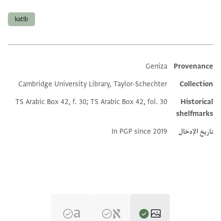
العلامات
katib
Geniza
Provenance
Additional metadata
Cambridge University Library, Taylor-Schechter
Collection
TS Arabic Box 42, f. 30; TS Arabic Box 42, fol. 30
Historical
shelfmarks
تاريخ الإدخال
In PGP since 2019