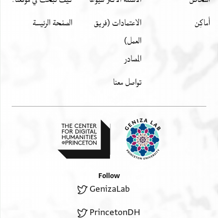
أَماكِن
الاعتمادات (فريق
الصفحة الرئيسة
العمل)
المصادر
تواصل معنا
Follow
GenizaLab
PrincetonDH