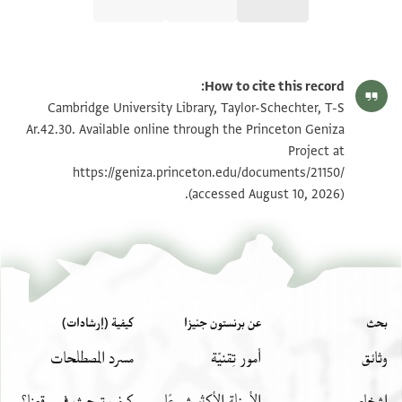
T-S Ar.42.30 1r
تكبير و تدوير
How to cite this record:
T-S Ar.42.30 1v
تكبير و تدوير
Cambridge University Library, Taylor-Schechter, T-S
Ar.42.30. Available online through the Princeton Geniza
Project at
بيان أذونات الصورة
https://geniza.princeton.edu/documents/21150/
(accessed August 10, 2026).
بحث
عن برنستون جنيزا
كيفية (إرشادات)
وثائق
أمور تِقنيّة
مسرد المصطلحات
اشخاص
الأسئلة الأكثر شيوعًا
كيف تبحث في موقعنا؟