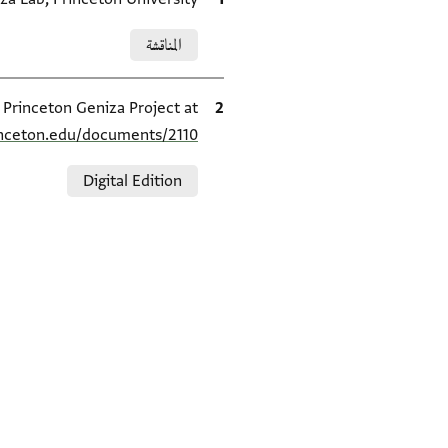
Relation to document
المناقشة
الاقتباس المرجعي
e Princeton Geniza Project at
inceton.edu/documents/2110/
Relation to document
Digital Edition