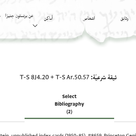
عن برنستون جنيزا
وثائق
اشخاص
أَماكِن
ك
منحة في ثيقة شرعيّة: T-S Ar.50.57 + T-S 8J4.20
ثيقة شرعيّة
T-S Ar.50.57
+
T-S 8J4.20
Select
Bibliography
(2)
itein, unpublished index cards (1950–85),
#8659
. Princeton Geni