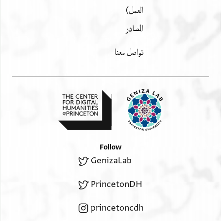
العمل)
المصادر
تواصل معنا
Follow
GenizaLab
PrincetonDH
princetoncdh