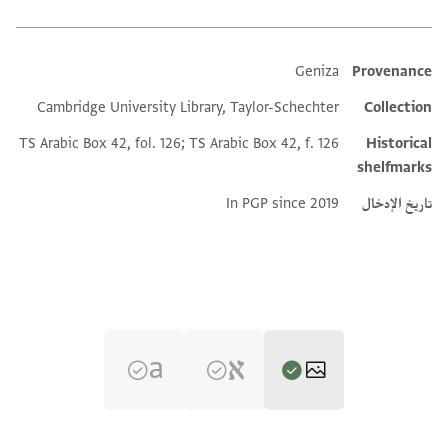
Geniza
Provenance
Additional metadata
Cambridge University Library, Taylor-Schechter
Collection
TS Arabic Box 42, fol. 126; TS Arabic Box 42, f. 126
Historical
shelfmarks
تاريخ الإدخال
In PGP since 2019