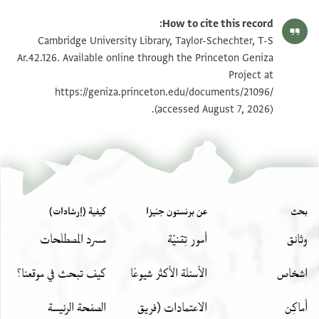
T-S Ar.42.126 1r
تكبير و تدوير
How to cite this record:
T-S Ar.42.126 1v
تكبير و تدوير
Cambridge University Library, Taylor-Schechter, T-S
Ar.42.126. Available online through the Princeton Geniza
Project at
بيان أذونات الصورة
https://geniza.princeton.edu/documents/21096/
(accessed August 7, 2026).
بحث
عن برنستون جنيزا
كيفية (إرشادات)
وثائق
أمور تِقنيّة
مسرد المصطلحات
اشخاص
الأسئلة الأكثر شيوعًا
كيف تبحث في موقعنا؟
أَماكِن
الاعتمادات (فريق
الصفحة الرئيسة