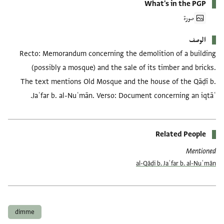
What's in the PGP
صورة
الوصف
Recto: Memorandum concerning the demolition of a building
(possibly a mosque) and the sale of its timber and bricks.
The text mentions Old Mosque and the house of the Qāḍī b.
Jaʿfar b. al-Nuʿmān. Verso: Document concerning an iqtāʿ.
Related People
Mentioned
al-Qāḍi b. Jaʿfar b. al-Nuʿmān
العلامات
dimme