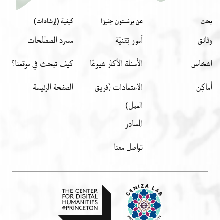
والاعتماد على الختم لكنه صح فيه
في عاشر رجب ٩٩٧
بحث
عن برنستون جنيزا
كيفية (إرشادات)
وثائق
أمور تِقنيّة
مسرد المصطلحات
Margin
اشخاص
الأسئلة الأكثر شيوعًا
كيف تبحث في موقعنا؟
الفقير
مصطفى اغا
أَماكِن
الاعتمادات (فريق
الصفحة الرئيسة
محصلاتها ا[..
العمل)
ال...[..
المصادر
Seal
فروع(?) ول..ىور مصطفى خدام ... و... ...ادة
تواصل معنا