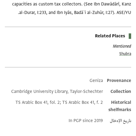
capacities as custom tax collectors. (See Ibn Dawādārī, Kanz
al-Durar, I:233, and Ibn Iyās, Badāʾi al-Zuhūr, I:27). ASE/YU.
Related Places
Mentioned
Shubra
Geniza
Provenance
Additional metadata
Cambridge University Library, Taylor-Schechter
Collection
TS Arabic Box 41, fol. 2; TS Arabic Box 41, f. 2
Historical
shelfmarks
تاريخ الإدخال
In PGP since 2019