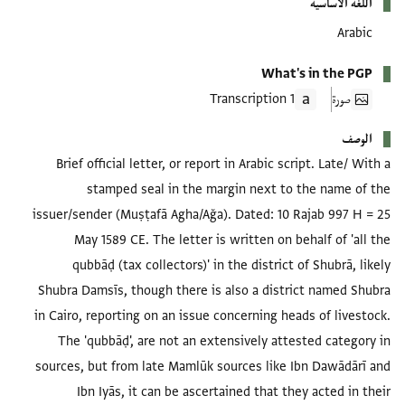
اللغة الأساسية
Arabic
What's in the PGP
صورة
1 Transcription
الوصف
Brief official letter, or report in Arabic script. Late/ With a
stamped seal in the margin next to the name of the
issuer/sender (Muṣṭafā Agha/Ağa). Dated: 10 Rajab 997 H = 25
May 1589 CE. The letter is written on behalf of 'all the
qubbāḍ (tax collectors)' in the district of Shubrā, likely
Shubra Damsīs, though there is also a district named Shubra
in Cairo, reporting on an issue concerning heads of livestock.
The 'qubbāḍ', are not an extensively attested category in
sources, but from late Mamlūk sources like Ibn Dawādārī and
Ibn Iyās, it can be ascertained that they acted in their