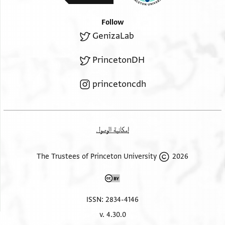
Follow
GenizaLab
PrincetonDH
princetoncdh
إمكانية الوصول
2026 The Trustees of Princeton University
ISSN: 2834-4146
v. 4.30.0