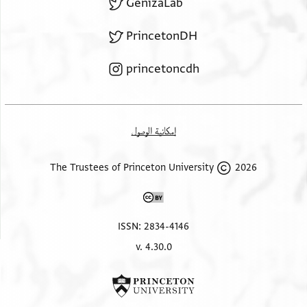
GenizaLab
PrincetonDH
princetoncdh
إمكانية الوصول
2026 The Trustees of Princeton University
ISSN: 2834-4146
v. 4.30.0