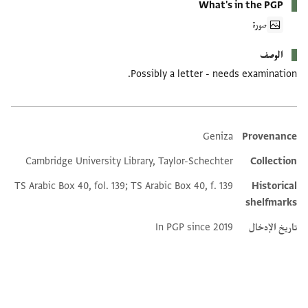
What's in the PGP
صورة
الوصف
Possibly a letter - needs examination.
Geniza
Provenance
Additional metadata
Cambridge University Library, Taylor-Schechter
Collection
TS Arabic Box 40, fol. 139; TS Arabic Box 40, f. 139
Historical
shelfmarks
تاريخ الإدخال
In PGP since 2019