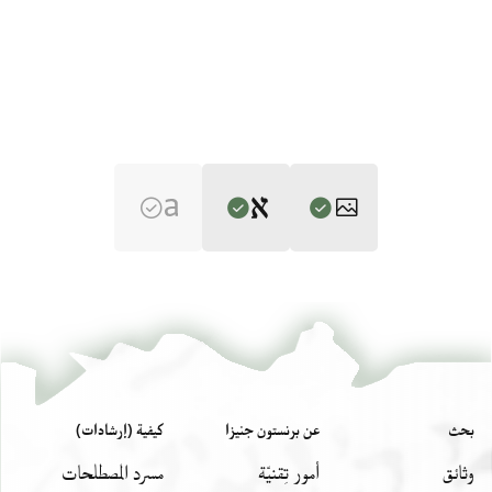
Editor: Goitein, S. D.
T-S 8J4.1 1r
تكبير و تدوير
S. D. Goitein's unpublished edition (1950–85).
T-S 8J4.1 1v
تكبير و تدوير
T-S 8J4.1 2r
تكبير و تدوير
بحث
عن برنستون جنيزا
كيفية (إرشادات)
T-S 8J4.1 2v
تكبير و تدوير
وثائق
أمور تِقنيّة
مسرد المصطلحات