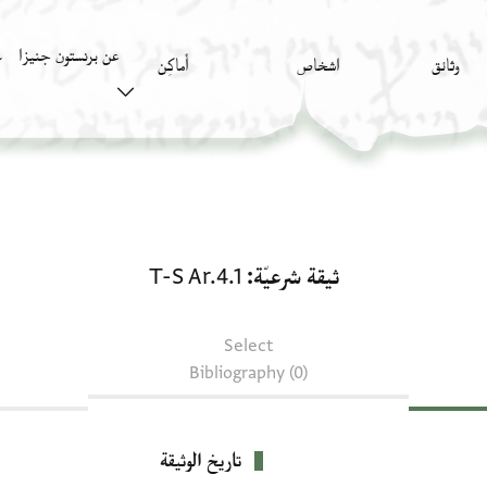
عن برنستون جنيزا
وثائق
اشخاص
أَماكِن
ك
ثيقة شرعيّة: T-S Ar.4.1
ثيقة شرعيّة
T-S Ar.4.1
Select
Bibliography (0)
تاريخ الوثيقة