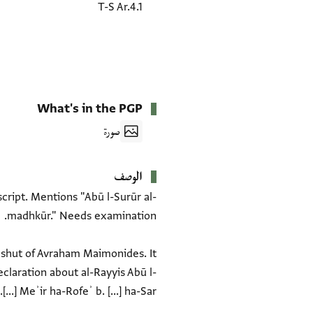
T-S Ar.4.1
What's in the PGP
صورة
الوصف
cript. Mentions "Abū l-Surūr al-
eshut of Avraham Maimonides. It
claration about al-Rayyis Abū l-
[...] Meʾir ha-Rofeʾ b. [...] ha-Sar.