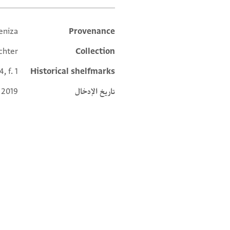
eniza
Provenance
Additional metadata
chter
Collection
, f. 1
Historical shelfmarks
تاريخ الإدخال
 2019