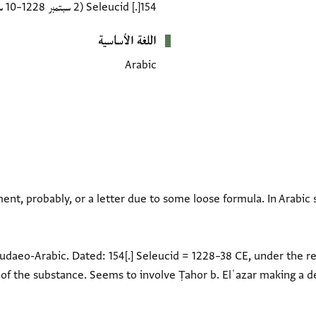
154[.] Seleucid
(2 سبتمبر 1228–10 سبتمبر 1238 CE)
اللغة الأساسية
Arabic
nt, probably, or a letter due to some loose formula. In Arabic s
udaeo-Arabic. Dated: 154[.] Seleucid = 1228–38 CE, under the r
of the substance. Seems to involve Ṭahor b. Elʿazar making a de