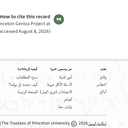
T-S Ar.4.1 1v
T-S Ar.4.1 1r
بيان أذونات الصورة
How to cite this record:
rinceton Geniza Project at
accessed August 8, 2026).
بحث
عن برنستون جنيزا
كيفية (إرشادات)
وثائق
أمور تِقنيّة
مسرد المصطلحات
اشخاص
الأسئلة الأكثر شيوعًا
كيف تبحث في موقعنا؟
أَماكِن
الاعتمادات (فريق العمل)
الصفحة الرئيسة
المصادر
تواصل معنا
2026 The Trustees of Princeton University
إمكانية الوصول