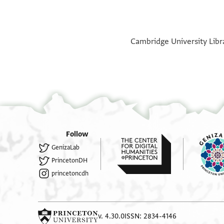
°
°
Cambridge University Libra
Follow
GenizaLab
PrincetonDH
princetoncdh
v. 4.30.0
ISSN: 2834-4146