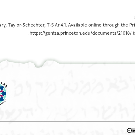
100%
100%
ry, Taylor-Schechter, T-S Ar.4.1. Available online through the P
https://geniza.princeton.edu/documents/21018/
(