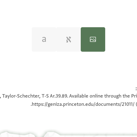
100%
100%
 Taylor-Schechter, T-S Ar.39.89. Available online through the P
https://geniza.princeton.edu/documents/21011/
(