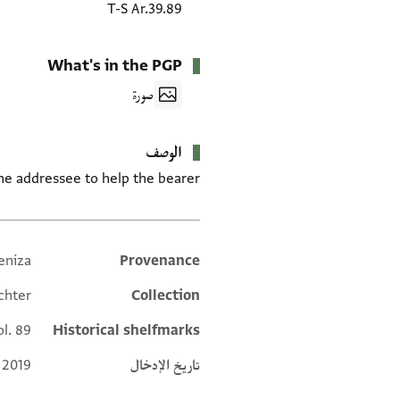
T-S Ar.39.89
What's in the PGP
صورة
الوصف
the addressee to help the bearer.
eniza
Provenance
Additional metadata
chter
Collection
ol. 89
Historical shelfmarks
تاريخ الإدخال
 2019