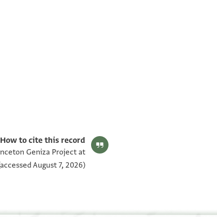
T-S Ar.39.89 1v
T-S Ar.39.89 1r
بيان أذونات الصورة
How to cite this record:
rinceton Geniza Project at
accessed August 7, 2026).