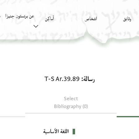
عن برنستون جنيزا
وثائق
اشخاص
أَماكِن
ك
رسالة: T-S Ar.39.89
رسالة
T-S Ar.39.89
Select
Bibliography (0)
اللغة الأساسية