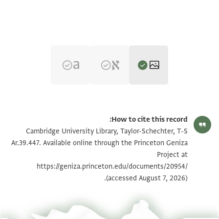
T-S Ar.39.447 1r
تكبير و تدوير
How to cite this record:
T-S Ar.39.447 1v
تكبير و تدوير
Cambridge University Library, Taylor-Schechter, T-S
Ar.39.447. Available online through the Princeton Geniza
Project at
بيان أذونات الصورة
https://geniza.princeton.edu/documents/20954/
(accessed August 7, 2026).