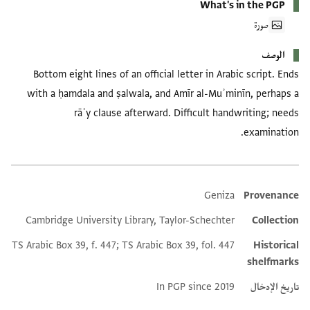
What's in the PGP
صورة
الوصف
Bottom eight lines of an official letter in Arabic script. Ends
with a ḥamdala and ṣalwala, and Amīr al-Muʾminīn, perhaps a
rāʾy clause afterward. Difficult handwriting; needs
examination.
Geniza
Provenance
Additional metadata
Cambridge University Library, Taylor-Schechter
Collection
TS Arabic Box 39, f. 447; TS Arabic Box 39, fol. 447
Historical
shelfmarks
تاريخ الإدخال
In PGP since 2019