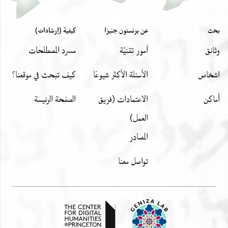
بحث
عن برنستون جنيزا
كيفية (إرشادات)
وثائق
أمور تِقنيّة
مسرد المصطلحات
اشخاص
الأسئلة الأكثر شيوعًا
كيف تبحث في موقعنا؟
أَماكِن
الاعتمادات (فريق
الصفحة الرئيسة
العمل)
المصادر
تواصل معنا