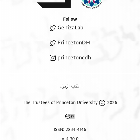
Follow
GenizaLab
PrincetonDH
princetoncdh
إمكانية الوصول
2026 The Trustees of Princeton University
ISSN: 2834-4146
v. 4.30.0