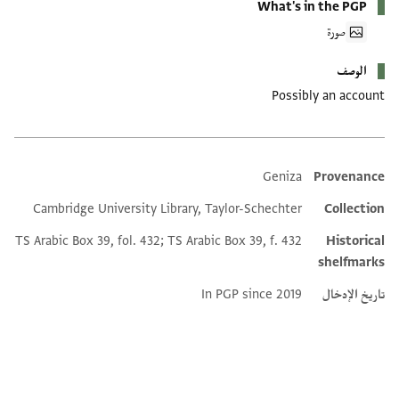
What's in the PGP
صورة
الوصف
Possibly an account
Geniza
Provenance
Additional metadata
Cambridge University Library, Taylor-Schechter
Collection
TS Arabic Box 39, fol. 432; TS Arabic Box 39, f. 432
Historical
shelfmarks
تاريخ الإدخال
In PGP since 2019