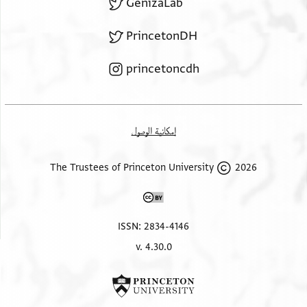
GenizaLab
PrincetonDH
princetoncdh
إمكانية الوصول
2026 The Trustees of Princeton University
ISSN: 2834-4146
v. 4.30.0