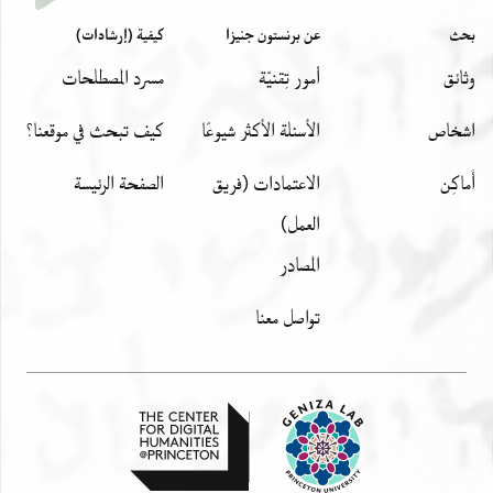
بحث
عن برنستون جنيزا
كيفية (إرشادات)
وثائق
أمور تِقنيّة
مسرد المصطلحات
اشخاص
الأسئلة الأكثر شيوعًا
كيف تبحث في موقعنا؟
أَماكِن
الاعتمادات (فريق
الصفحة الرئيسة
العمل)
المصادر
تواصل معنا