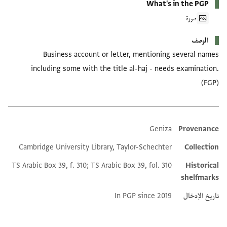
What's in the PGP
صورة
الوصف
Business account or letter, mentioning several names
including some with the title al-haj - needs examination.
(FGP)
Geniza
Provenance
Additional metadata
Cambridge University Library, Taylor-Schechter
Collection
TS Arabic Box 39, f. 310; TS Arabic Box 39, fol. 310
Historical
shelfmarks
تاريخ الإدخال
In PGP since 2019