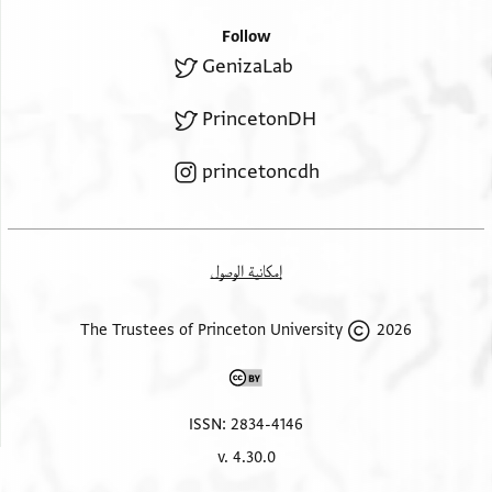
Follow
GenizaLab
PrincetonDH
princetoncdh
إمكانية الوصول
2026 The Trustees of Princeton University
ISSN: 2834-4146
v. 4.30.0