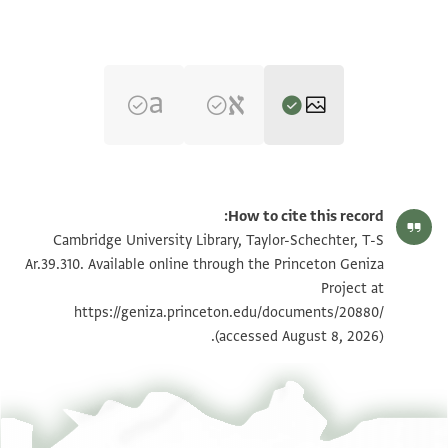
T-S Ar.39.310 1r
تكبير و تدوير
How to cite this record:
T-S Ar.39.310 1v
تكبير و تدوير
Cambridge University Library, Taylor-Schechter, T-S
Ar.39.310. Available online through the Princeton Geniza
Project at
بيان أذونات الصورة
https://geniza.princeton.edu/documents/20880/
(accessed August 8, 2026).