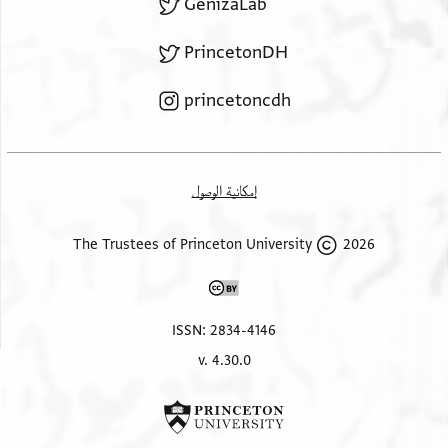
GenizaLab
PrincetonDH
princetoncdh
إمكانية الوصول
2026 The Trustees of Princeton University
ISSN: 2834-4146
v. 4.30.0