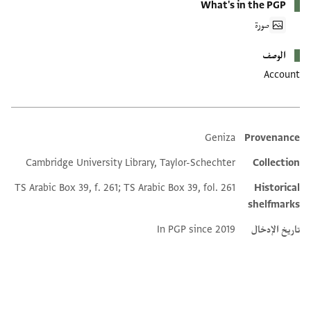
What's in the PGP
صورة
الوصف
Account
Geniza
Provenance
Additional metadata
Cambridge University Library, Taylor-Schechter
Collection
TS Arabic Box 39, f. 261; TS Arabic Box 39, fol. 261
Historical
shelfmarks
تاريخ الإدخال
In PGP since 2019