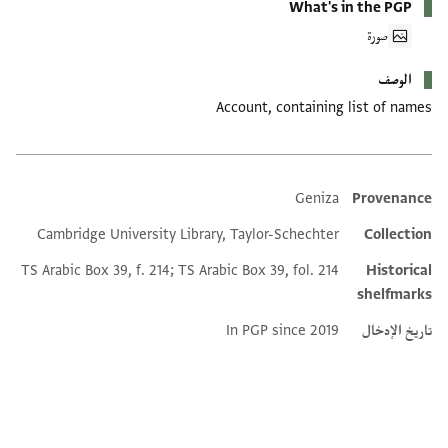
What's in the PGP
صورة
الوصف
Account, containing list of names
Geniza
Provenance
Additional metadata
Cambridge University Library, Taylor-Schechter
Collection
TS Arabic Box 39, f. 214; TS Arabic Box 39, fol. 214
Historical
shelfmarks
تاريخ الإدخال
In PGP since 2019