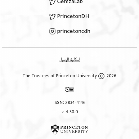
GenizaLab
PrincetonDH
princetoncdh
إمكانية الوصول
2026 The Trustees of Princeton University
ISSN: 2834-4146
v. 4.30.0