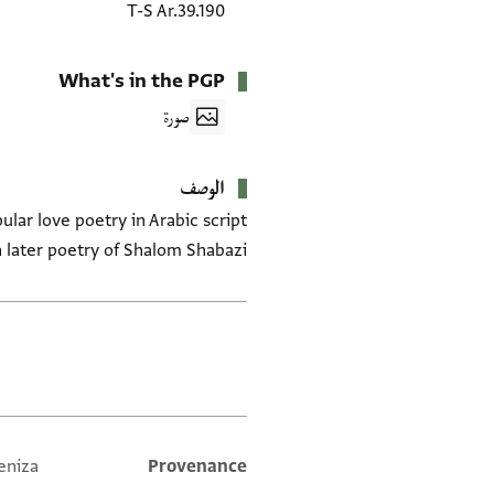
T-S Ar.39.190
What's in the PGP
صورة
الوصف
 later poetry of Shalom Shabazi.
العلامات
eniza
Provenance
Additional metadata