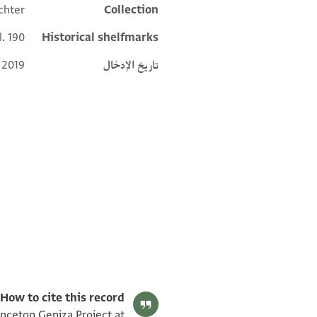
chter
Collection
l. 190
Historical shelfmarks
تاريخ الإدخال
 2019
T-S Ar.39.190 1v
T-S Ar.39.190 1r
بيان أذونات الصورة
How to cite this record:
rinceton Geniza Project at