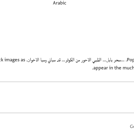
Arabic
Popular love poetry in Arabic script. ...سحر با
appear in the much
G