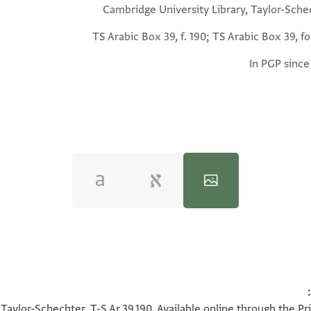
Cambridge University Library, Taylor-Sche
TS Arabic Box 39, f. 190; TS Arabic Box 39, fo
In PGP since
100%
100%
Taylor-Schechter, T-S Ar.39.190. Available online through the P