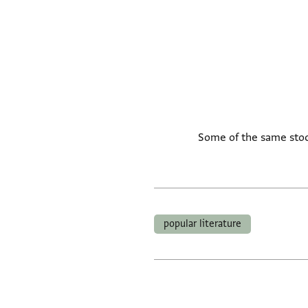
بل... الظبي الاحور من الكوثر... قد سباني وسبا الاخوان. Some of the same stock images as
popular literature