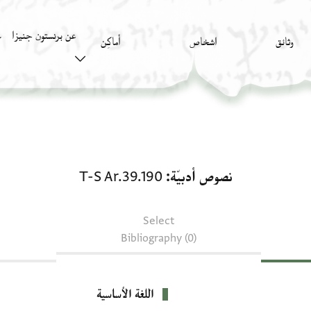
عن برنستون جنيزا
وثائق
اشخاص
أَماكِن
ك
نصوص أدبيّة: T-S Ar.39.190
نصوص أدبيّة
T-S Ar.39.190
Select
Bibliography (0)
اللغة الأساسية